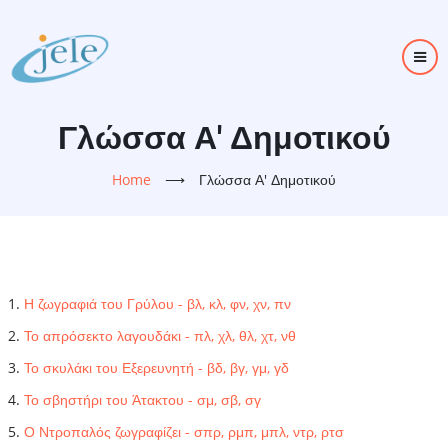
Skip
to
main
content
Γλώσσα Α' Δημοτικού
Home
⟶
Γλώσσα Α' Δημοτικού
Η ζωγραφιά του Γρύλου - βλ, κλ, φν, χν, πν
Το απρόσεκτο λαγουδάκι - πλ, χλ, θλ, χτ, νθ
Το σκυλάκι του Εξερευνητή - βδ, βγ, γμ, γδ
Το σβηστήρι του Άτακτου - σμ, σβ, σγ
Ο Ντροπαλός ζωγραφίζει - σπρ, ρμπ, μπλ, ντρ, ρτσ