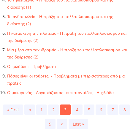
διαίρεσης (1)
Το ανθοπωλείο - Η πράξη του πολλαπλασιασμού και της
διαίρεσης (2)
Η κατασκευή της πλατείας - Η πράξη του πολλαπλασιασμού και
της διαίρεσης (2)
Μια μέρα στο ταχυδρομείο - Η πράξη του πολλαπλασιασμού και
της διαίρεσης (2)
Οι φιλόζωοι - Προβλήματα
Πόσες είναι οι τούρτες; - Προβλήματα με περισσότερες από μια
πράξεις
Ο μακαρονάς - Λογαριάζοντας με εκατοντάδες - Η χιλιάδα
Pagination
First
« First
Previous
‹‹
Page
1
Page
2
Current
3
Page
4
Page
5
Page
6
Page
7
Page
8
page
page
page
Page
9
Next
››
Last
Last »
page
page