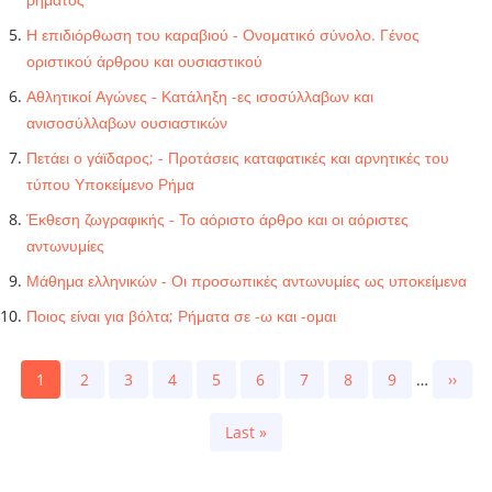
Η επιδιόρθωση του καραβιού - Ονοματικό σύνολο. Γένος
οριστικού άρθρου και ουσιαστικού
Αθλητικοί Αγώνες - Κατάληξη -ες ισοσύλλαβων και
ανισοσύλλαβων ουσιαστικών
Πετάει ο γάϊδαρος; - Προτάσεις καταφατικές και αρνητικές του
τύπου Υποκείμενο Ρήμα
Έκθεση ζωγραφικής - Το αόριστο άρθρο και οι αόριστες
αντωνυμίες
Μάθημα ελληνικών - Οι προσωπικές αντωνυμίες ως υποκείμενα
Ποιος είναι για βόλτα; Ρήματα σε -ω και -ομαι
Pagination
Current
1
Page
2
Page
3
Page
4
Page
5
Page
6
Page
7
Page
8
Page
9
…
Next
››
page
page
Last
Last »
page